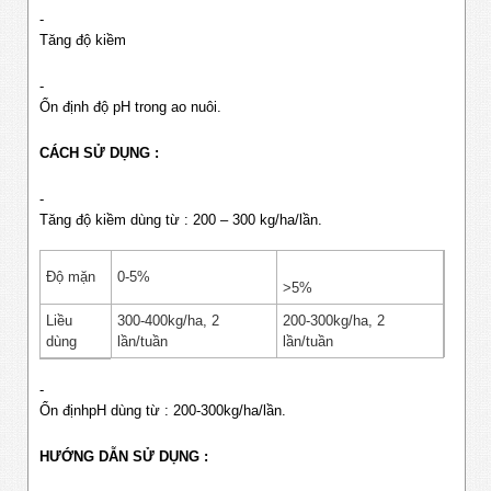
-
Tăng độ kiềm
-
Ổn định độ pH trong ao nuôi.
CÁCH SỬ DỤNG :
-
Tăng độ kiềm dùng từ : 200 – 300 kg/ha/lần.
Độ mặn
0-5%
>5%
Liều
300-400kg/ha, 2
200-300kg/ha, 2
dùng
lần/tuần
lần/tuần
-
Ổn địnhpH dùng từ : 200-300kg/ha/lần.
HƯỚNG DẪN SỬ DỤNG :