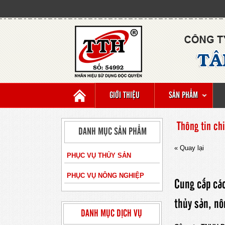
GIỚI THIỆU
SẢN PHẨM
Thông tin chi
DANH MỤC SẢN PHẨM
« Quay lại
PHỤC VỤ THỦY SẢN
PHỤC VỤ NÔNG NGHIỆP
Cung cấp các
thủy sản, nô
DANH MỤC DỊCH VỤ