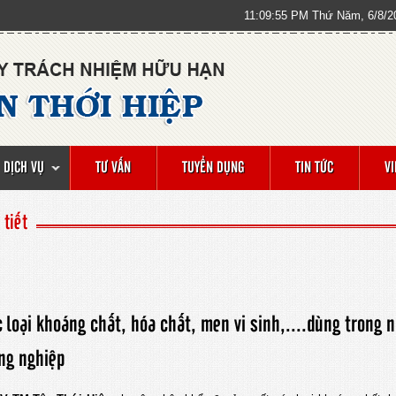
11:09:55 PM
Thứ Năm, 6/8/2
DỊCH VỤ
TƯ VẤN
TUYỂN DỤNG
TIN TỨC
V
 tiết
 loại khoáng chất, hóa chất, men vi sinh,....dùng trong n
ng nghiệp