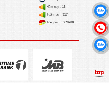
Hôm nay :
16
Tuần này :
317
Tổng lượt :
278708
Thư viện hình ảnh
Liên hệ