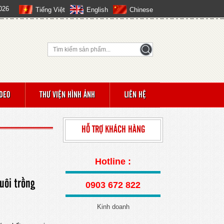
026
Tiếng Việt
English
Chinese
IDEO
THƯ VIỆN HÌNH ẢNH
LIÊN HỆ
HỖ TRỢ KHÁCH HÀNG
Hotline :
uôi trồng
0903 672 822
Kinh doanh