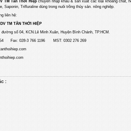
V TM Tân Thới Hiệp
chuyên nhập khẩu & sản xuất các loại khoáng chất, h
e, Saponin, Trifluraline dùng trong nuôi trồng thủy sản. nông nghiệp.
ng liên hệ:
DV TM TÂN THỚI HIỆP
 đường số 04, KCN.Lê Minh Xuân, Huyện Bình Chánh, TP.HCM.
1454 Fax: 028-3 766 1196 MST: 0302 276 269
tanthoihiep.com
nthoihiep.com
ác :