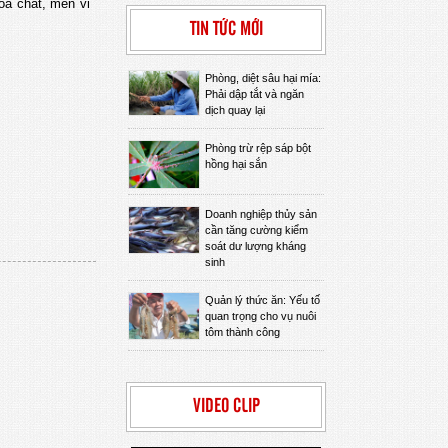
óa chất, men vi
TIN TỨC MỚI
Phòng, diệt sâu hại mía:
Phải dập tắt và ngăn
dịch quay lại
Phòng trừ rệp sáp bột
hồng hại sắn
Doanh nghiệp thủy sản
cần tăng cường kiểm
soát dư lượng kháng
sinh
Quản lý thức ăn: Yếu tố
quan trọng cho vụ nuôi
tôm thành công
VIDEO CLIP