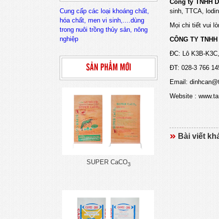
Công ty TNHH D
Cung cấp các loại khoáng chất,
sinh, TTCA, lodin
hóa chất, men vi sinh,....dùng
Mọi chi tiết vui lò
trong nuôi trồng thủy sản, nông
nghiệp
CÔNG TY TNHH 
ĐC: Lô
K3B-K3C,
SẢN PHẨM MỚI
ĐT: 028-3 766 
Email: dinhcan@
Website : www.ta
Bài viết kh
SUPER CaCO
3